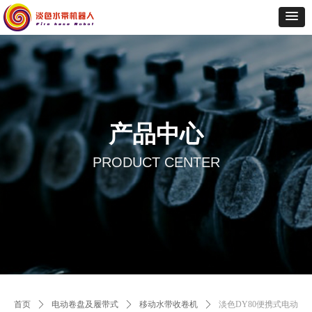
产品中心
PRODUCT CENTER
首页
ꄲ
电动卷盘及履带式
ꄲ
移动水带收卷机
ꄲ
淡色DY80便携式电动