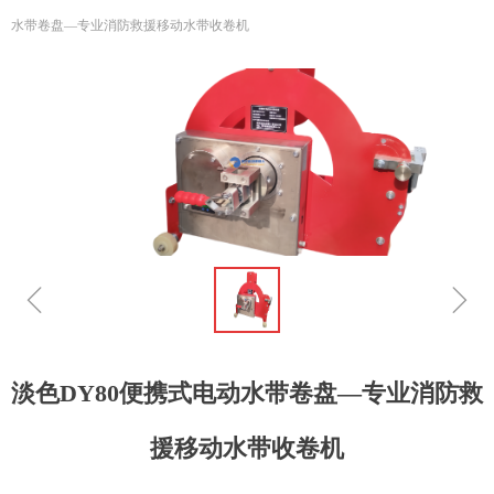
水带卷盘—专业消防救援移动水带收卷机
ꁆ
ꁇ
淡色DY80便携式电动水带卷盘—专业消防救
援移动水带收卷机