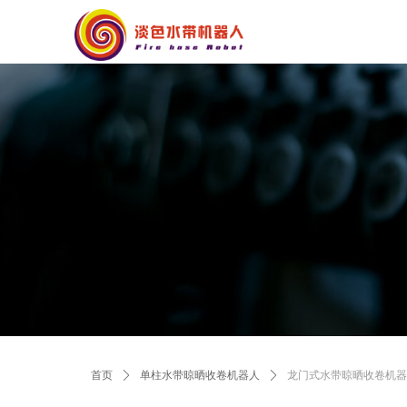
首页
ꄲ
单柱水带晾晒收卷机器人
ꄲ
龙门式水带晾晒收卷机器