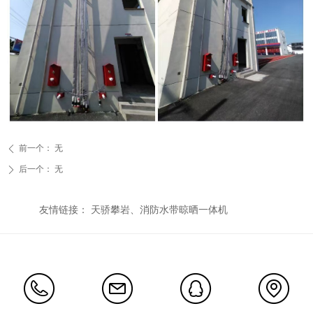
前一个：
无
ꄴ
后一个：
无
ꄲ
友情链接： 天骄攀岩、消防水带晾晒一体机